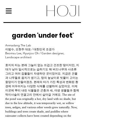
garden 'under feet'
Anmadang The Lab
이범수, 오현주 대표 / 대한민국 조경가
Beomsu Lee, Hyunjoo Oh / Garden designer,
Landscape architect
호지의 터는 본래 그늘이 없는 뜨겁고 건조한 땅이지만, 지
대가 낮아 일시적으로는 습하기도 해 버드나무와 사초류
그리고 여러 잡풀들이 자생하던 곳이었어요. 지금은 건물
과 나무들로 음지가 생기고, 땅의 높낮이로 빗물이 고이는
웅덩이가 만들어졌죠. 본래의 터가 가진 특성과 변화된 환
경에 어우러지는 다양한 식재를 선별하여 심었어요. 이제
이곳에 뿌리 내린 식물들은 곤충과 새, 야생 생물들과 함께
먹이사슬의 연결고리 안에서 살아갈 거예요. The site of
the pond was originally a hot, dry land with no shade, but
due to the low altitude, it was temporarily wet, so willow
trees, sedges, and various other weeds grew naturally. Now,
buildings and trees create shade, and puddles where
rainwater collects have been created depending on the